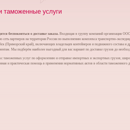
 таможенные услуги
тся беспокоиться о доставке заказа.
Входящая в группу компаний организация ООО
 сеть партнеров на территории России по выполнению комплекса транспортно-экспеди
йск (Приморский край), включающих владельцев контейнеров и подвижного состава и д
иентам. Мы подберём наиболее выгодный для вас вариант по доставке грузов до необхо
кс таможенных услуг по оформлению и отправке импортных и экспортных грузов; шир
ионная и практическая помощь в применении нормативных актов в области таможенного 