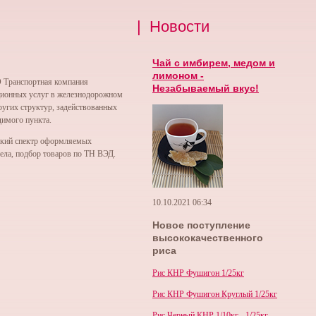
| Новости
Чай с имбирем, медом и
лимоном -
 Транспортная компания
Незабываемый вкус!
ционных услуг в железнодорожном
ругих структур, задействованных
димого пункта.
окий спектр оформляемых
дела, подбор товаров по ТН ВЭД.
10.10.2021
06:34
Новое поступление
высококачественного
риса
Рис КНР Фушигон 1/25кг
Рис КНР Фушигон Круглый 1/25кг
Рис Черный КНР 1/10кг - 1/25кг