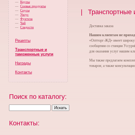
—
Крупы
—
Соевые продукты
| Транспортные и
—
Соусы
—
Уксус
—
Фунчеза
—
Чай
Доставка заказа
—
Сладости
Нашим клиентам не приходи
Рецепты
«Оптторг-ЖД» имеет широкую
сообщении со станции Уссури
Транспортные и
для оказания услуг нашим кл
таможенные услуги
Мы также предлагаем компле
Награды
товаров; а также консультац
Контакты
Поиск по каталогу:
Контакты: