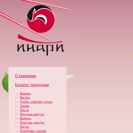
О компании
Каталог продукции
—
Бакалея
—
Васаби
—
Грибы, семечки, орехи
—
Лапша
—
Масла
—
Морская капуста
—
Имбирь
—
Палочки для еды
—
Пасты
—
Приправы, специи