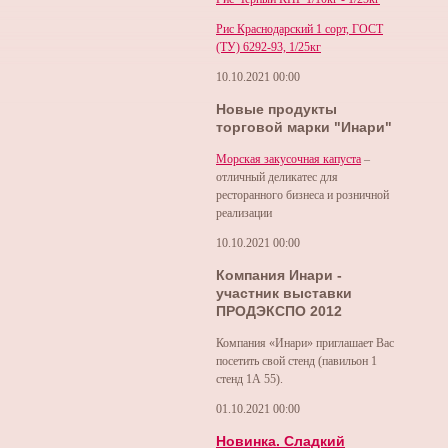
Рис Краснодарский 1 сорт, ГОСТ
(ТУ) 6292-93, 1/25кг
10.10.2021
00:00
Новые продукты
торговой марки "Инари"
Морская закусочная капуста
–
отличный деликатес для
ресторанного бизнеса и розничной
реализации
10.10.2021
00:00
Компания Инари -
участник выставки
ПРОДЭКСПО 2012
Компания «Инари» приглашает Вас
посетить свой стенд (павильон 1
стенд 1А 55).
01.10.2021
00:00
Новинка. Сладкий