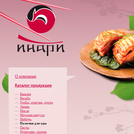
О компании
Каталог продукции
—
Бакалея
—
Васаби
—
Грибы, семечки, орехи
—
Лапша
—
Масла
—
Морская капуста
—
Имбирь
—
Палочки для еды
—
Пасты
—
Приправы, специи