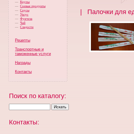
—
Крупы
—
Соевые продукты
| Палочки для е
—
Соусы
—
Уксус
—
Фунчеза
—
Чай
—
Сладости
Рецепты
Транспортные и
таможенные услуги
Награды
Контакты
Поиск по каталогу:
Контакты: