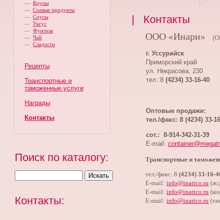
—
Крупы
—
Соевые продукты
| Контакты
—
Соусы
—
Уксус
—
Фунчеза
ООО «Инари»
—
Чай
(О
—
Сладости
г. Уссурийск
Приморский край
Рецепты
ул. Некрасова, 230
тел.:8
(4234) 33-16-40
Транспортные и
таможенные услуги
Награды
Оптовые продажи:
Контакты
тел./факс: 8 (4234) 33-1
сот.: 8-914-342-31-39
E-mail:
container@megatr
Поиск по каталогу:
Транспортные и таможен
тел./факс: 8
(4234) 33-16-4
E-mail:
info@inarico.ru
(ж/
E-mail:
info@inarico.ru
(ко
Контакты:
E-mail:
info@inarico.ru
(та