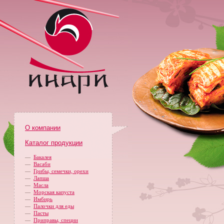
О компании
Каталог продукции
—
Бакалея
—
Васаби
—
Грибы, семечки, орехи
—
Лапша
—
Масла
—
Морская капуста
—
Имбирь
—
Палочки для еды
—
Пасты
—
Приправы, специи