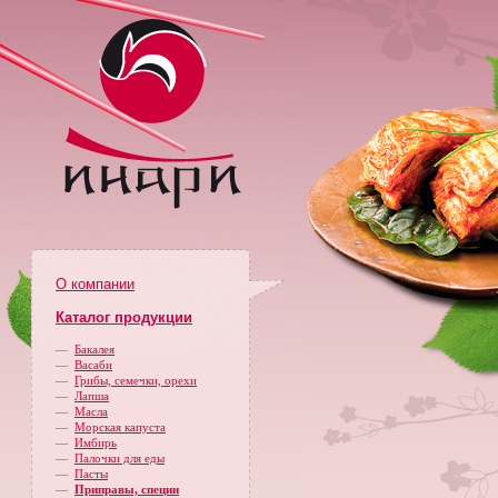
О компании
Каталог продукции
—
Бакалея
—
Васаби
—
Грибы, семечки, орехи
—
Лапша
—
Масла
—
Морская капуста
—
Имбирь
—
Палочки для еды
—
Пасты
—
Приправы, специи