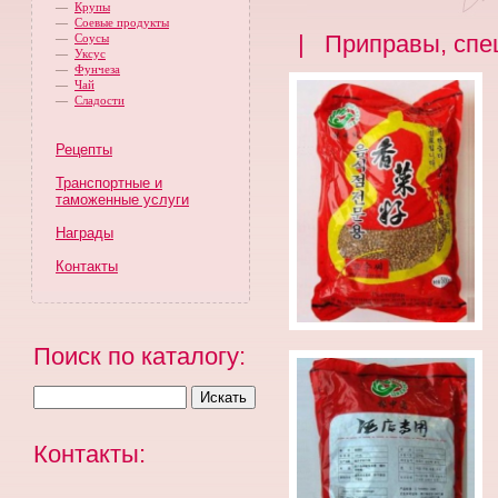
—
Крупы
—
Соевые продукты
| Приправы, спе
—
Соусы
—
Уксус
—
Фунчеза
—
Чай
—
Сладости
Рецепты
Транспортные и
таможенные услуги
Награды
Контакты
Поиск по каталогу:
Контакты: