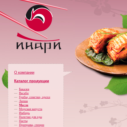
О компании
Каталог продукции
—
Бакалея
—
Васаби
—
Грибы, семечки, орехи
—
Лапша
—
Масла
—
Морская капуста
—
Имбирь
—
Палочки для еды
—
Пасты
—
Приправы, специи