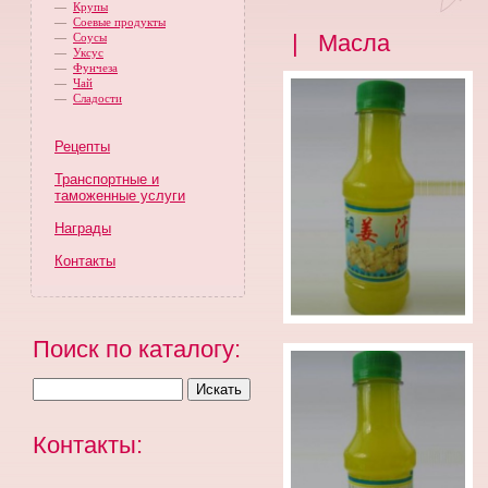
—
Крупы
—
Соевые продукты
| Масла
—
Соусы
—
Уксус
—
Фунчеза
—
Чай
—
Сладости
Рецепты
Транспортные и
таможенные услуги
Награды
Контакты
Поиск по каталогу:
Контакты: